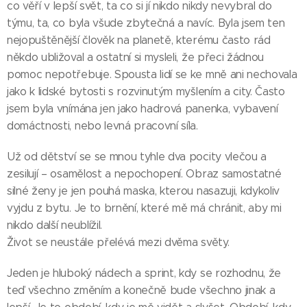
co věří v lepší svět, ta co si jí nikdo nikdy nevybral do
týmu, ta, co byla všude zbytečná a navíc. Byla jsem ten
nejopuštěnější člověk na planetě, kterému často rád
někdo ubližoval a ostatní si mysleli, že přeci žádnou
pomoc nepotřebuje. Spousta lidí se ke mně ani nechovala
jako k lidské bytosti s rozvinutým myšlením a city. Často
jsem byla vnímána jen jako hadrová panenka, vybavení
domáctnosti, nebo levná pracovní síla.
Už od dětství se se mnou tyhle dva pocity vlečou a
zesilují – osamělost a nepochopení. Obraz samostatné
silné ženy je jen pouhá maska, kterou nasazuji, kdykoliv
vyjdu z bytu. Je to brnění, které mě má chránit, aby mi
nikdo další neublížil.
Život se neustále přelévá mezi dvěma světy.
Jeden je hluboký nádech a sprint, kdy se rozhodnu, že
teď všechno změním a konečně bude všechno jinak a