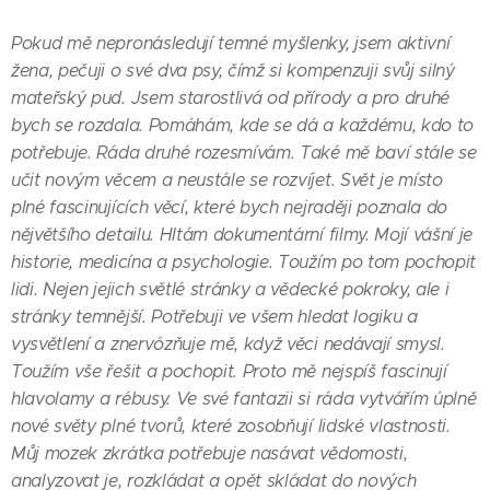
Pokud mě nepronásledují temné myšlenky, jsem aktivní
žena, pečuji o své dva psy, čímž si kompenzuji svůj silný
mateřský pud. Jsem starostlivá od přírody a pro druhé
bych se rozdala. Pomáhám, kde se dá a každému, kdo to
potřebuje. Ráda druhé rozesmívám. Také mě baví stále se
učit novým věcem a neustále se rozvíjet. Svět je místo
plné fascinujících věcí, které bych nejraději poznala do
nějvětšího detailu. Hltám dokumentární filmy. Mojí vášní je
historie, medicína a psychologie. Toužím po tom pochopit
lidi. Nejen jejich světlé stránky a vědecké pokroky, ale i
stránky temnější. Potřebuji ve všem hledat logiku a
vysvětlení a znervózňuje mě, když věci nedávají smysl.
Toužím vše řešit a pochopit. Proto mě nejspíš fascinují
hlavolamy a rébusy. Ve své fantazii si ráda vytvářím úplně
nové světy plné tvorů, které zosobňují lidské vlastnosti.
Můj mozek zkrátka potřebuje nasávat vědomosti,
analyzovat je, rozkládat a opět skládat do nových