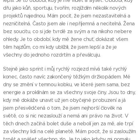
lepší. Je to období, kdy je mě vidět a slyšet. Období, kdy
dřu jako kůň, sportuju, tvořím, rozjíždím několik nových
projektů najednou. Mám pocit, že jsem nezastavitelná a
nezničitelná. Často jsem ale i nepříjemná a necitelná. Žena
bez soucitu, co si jde tvrdě za svým a na nikoho nebere
ohledy. Je to období, kdy mě žene chuť, dokázat všem
těm hajzlům, co mi kdy ublížili, že jsem lepší a že je
všechny do jednoho rozdrtím a převálcuju.
Stejně jako sprint i můj rychlý rozjezd mívá také rychlý
konec, často navíc zakončený těžkým držkopádem. Mé
dny se změní v temnou kobku, ve které jsem sama, bez
energie a proklínám se za všechny svoje činy. Jsou to dny,
kdy mě dokáže unavit už jen obyčejné probuzení a já
jsem přesvědčená o tom, že jsem nejhorší člověk na
světě, co si nic nezaslouží a nemá ani právo na život. V
těch dnech začíná bolet duše a nebolí jen za mě, ale trpí
za všechny lidi na celé planetě. Mám pocit, že si zasloužím
trpět a snášet všechno zlo. Je to jako kdyby mi pomalu