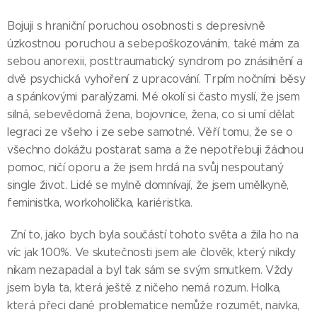
Bojuji s hraniční poruchou osobnosti s depresivně
úzkostnou poruchou a sebepoškozováním, také mám za
sebou anorexii, posttraumatický syndrom po znásilnění a
dvě psychická vyhoření z upracování. Trpím nočními běsy
a spánkovými paralýzami. Mé okolí si často myslí, že jsem
silná, sebevědomá žena, bojovnice, žena, co si umí dělat
legraci ze všeho i ze sebe samotné. Věří tomu, že se o
všechno dokážu postarat sama a že nepotřebuji žádnou
pomoc, ničí oporu a že jsem hrdá na svůj nespoutaný
single život. Lidé se mylně domnívají, že jsem umělkyně,
feministka, workoholička, kariéristka.
Zní to, jako bych byla součástí tohoto světa a žila ho na
víc jak 100%. Ve skutečnosti jsem ale člověk, který nikdy
nikam nezapadal a byl tak sám se svým smutkem. Vždy
jsem byla ta, která ještě z ničeho nemá rozum. Holka,
která přeci dané problematice nemůže rozumět, naivka,