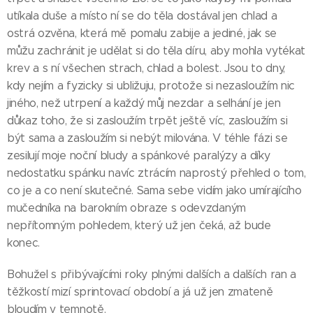
utíkala duše a místo ní se do těla dostával jen chlad a
ostrá ozvěna, která mě pomalu zabije a jediné, jak se
můžu zachránit je udělat si do těla díru, aby mohla vytékat
krev a s ní všechen strach, chlad a bolest. Jsou to dny,
kdy nejím a fyzicky si ubližuju, protože si nezasloužím nic
jiného, než utrpení a každý můj nezdar a selhání je jen
důkaz toho, že si zasloužím trpět ještě víc, zasloužím si
být sama a zasloužím si nebýt milována. V téhle fázi se
zesilují moje noční bludy a spánkové paralýzy a díky
nedostatku spánku navíc ztrácím naprostý přehled o tom,
co je a co není skutečné. Sama sebe vidím jako umírajícího
mučedníka na barokním obraze s odevzdaným
nepřítomným pohledem, který už jen čeká, až bude
konec.
Bohužel s přibývajícími roky plnými dalších a dalších ran a
těžkostí mizí sprintovací období a já už jen zmateně
bloudím v temnotě.