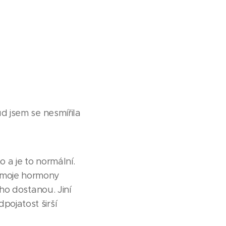
d jsem se nesmířila
 a je to normální.
y moje hormony
oho dostanou. Jiní
pojatost širší