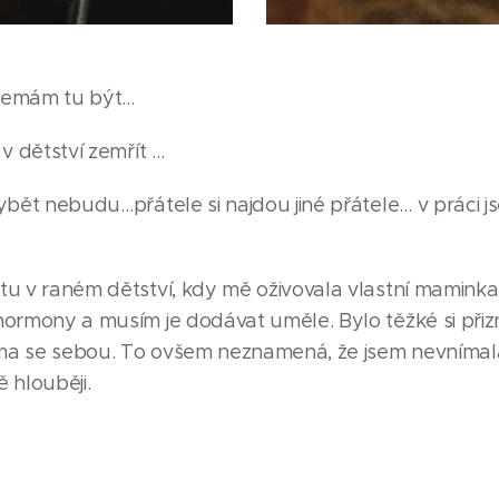
emám tu být…
 dětství zemřít …
t nebudu…přátele si najdou jiné přátele… v práci j
v raném dětství, kdy mě oživovala vlastní maminka,
hormony a musím je dodávat uměle. Bylo těžké si přiz
ma se sebou. To ovšem neznamená, že jsem nevnímala 
 hlouběji.