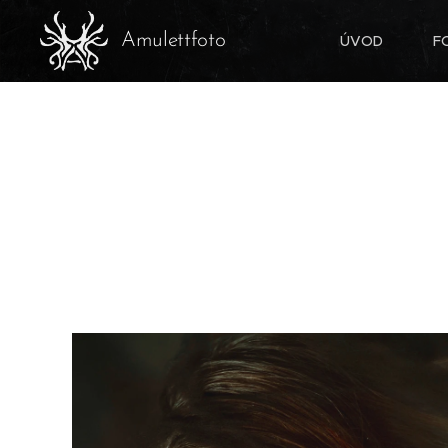
Amulettfoto
ÚVOD
F