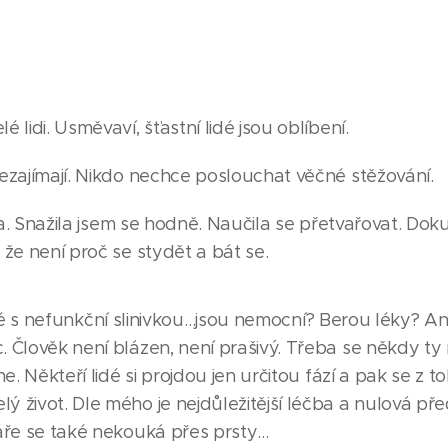
 lidi. Usměvaví, šťastní lidé jsou oblíbení.
ezajímají. Nikdo nechce poslouchat věčné stěžování.
 Snažila jsem se hodně. Naučila se přetvařovat. Doku
 že není proč se stydět a bát se.
dé s nefunkční slinivkou…jsou nemocní? Berou léky? Ano
. Člověk není blázen, není prašivý. Třeba se někdy t
e. Někteří lidé si projdou jen určitou fází a pak se z t
 život. Dle mého je nejdůležitější léčba a nulová před
áře se také nekouká přes prsty…