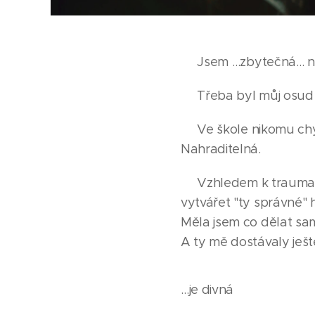
Jsem …zbytečná… n
Třeba byl můj osud v
Ve škole nikomu chybě
Nahraditelná.
Vzhledem k traumatu 
vytvářet "ty správné" 
Měla jsem co dělat sa
A ty mě dostávaly ještě
…je divná