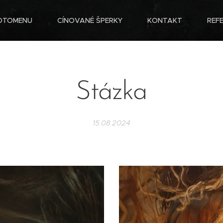
OTOMENU
CÍNOVANÉ ŠPERKY
KONTAKT
REF
Stázka
15.08.2024