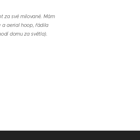
vot za své milované. Mám
 a aerial hoop, řádila
odí domu za světla).