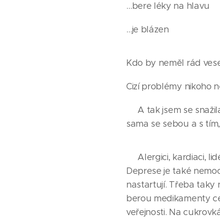
…bere léky na hlavu
…je blázen
Kdo by neměl rád veselé
Cizí problémy nikoho n
A tak jsem se snažila.
sama se sebou a s tím,
Alergici, kardiaci, li
Deprese je také nemoc
nastartují. Třeba taky n
berou medikamenty celý
veřejnosti. Na cukrovk