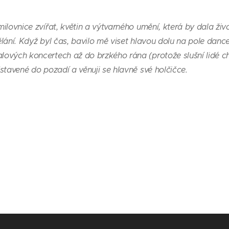
lovnice zvířat, květin a výtvarného umění, která by dala ži
lání. Když byl čas, bavilo mě viset hlavou dolu na pole dance
ových koncertech až do brzkého rána (protože slušní lidé ch
stavené do pozadí a věnuji se hlavně své holčičce.